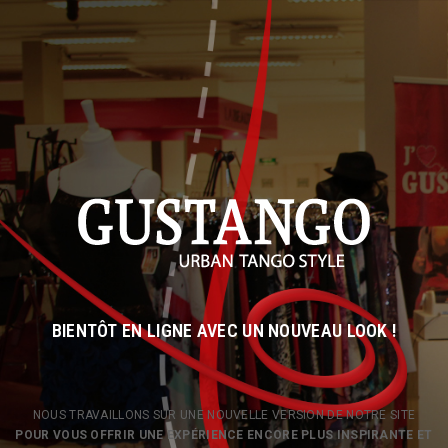
BIENTÔT EN LIGNE AVEC UN NOUVEAU LOOK !
NOUS TRAVAILLONS SUR UNE NOUVELLE VERSION DE NOTRE SITE
POUR VOUS OFFRIR UNE EXPÉRIENCE ENCORE PLUS INSPIRANTE ET